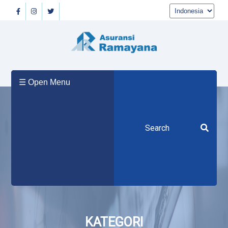
Beranda
☰ Open Menu
Tentang
Kami
Produk
Berita
KATEGORI