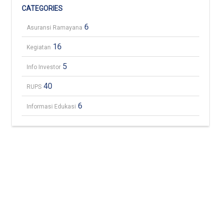
CATEGORIES
6
Asuransi Ramayana
16
Kegiatan
5
Info Investor
40
RUPS
6
Informasi Edukasi
Karir
INFO
HUBUNGI KAMI
Customer
(021) 319 371
PERUSAHAAN
Service
Kontak Kami
48
Tentang Kami
Akses Cepat
Berita & Blog
Hotline Customer