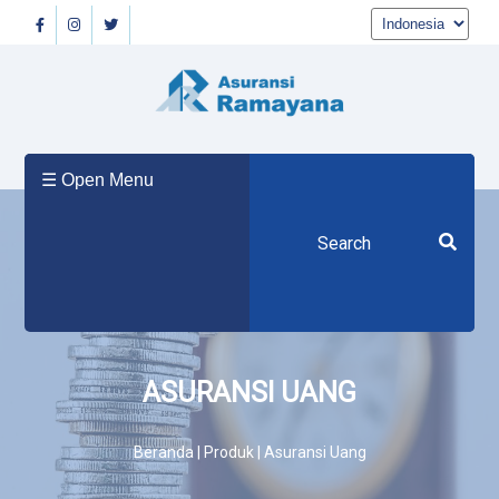
Beranda
☰ Open Menu
Tentang
Kami
Produk
ASURANSI UANG
Berita
Beranda | Produk | Asuransi Uang