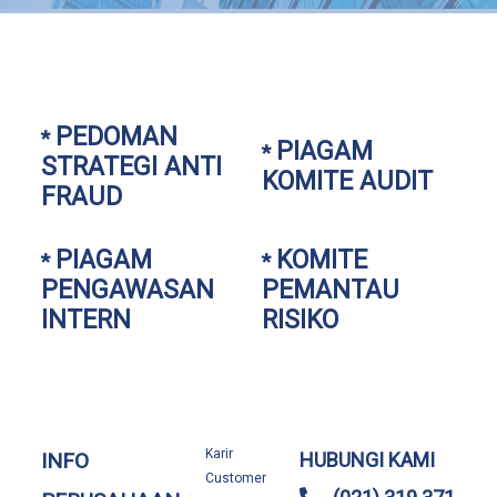
Rekanan
PEDOMAN
*
PIAGAM
*
STRATEGI ANTI
KOMITE AUDIT
Hubungi
FRAUD
Kami
PIAGAM
KOMITE
*
*
PENGAWASAN
PEMANTAU
INTERN
RISIKO
Validasi
Polis
Karir
INFO
HUBUNGI KAMI
Customer