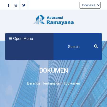
Beranda
☰ Open Menu
Tentang
Kami
DOKUMEN
Produk
Beranda | Tentang Kami | Dokumen
Berita