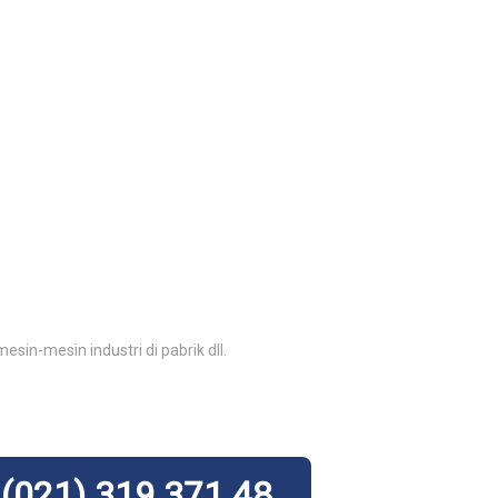
in-mesin industri di pabrik dll.
(021) 319 371 48