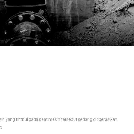
sin yang timbul pada saat mesin tersebut sedang dioperasikan.
N