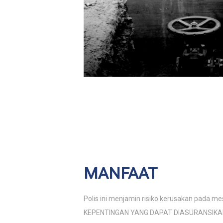
MANFAAT
Polis ini menjamin risiko kerusakan pada me
KEPENTINGAN YANG DAPAT DIASURANSIKA